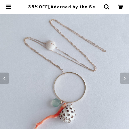
38%OFF【Adorned by the Sea】
14kgf ピンクコーラル＆プカシェ
ル ネックレス | *Leimaikai*