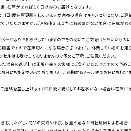
後、在庫があれば１０日以内のお届けとなります。
め、1日1度在庫更新をしていますが完売の場合はキャンセルとなり、ご連
せていただきますが、ご連絡後３日以内にお返事がない場合は在庫があ
プページよりお知らせしていますのでその間にご注文をいただいたもの
ら順番ですので在庫切れになる場合ございます)。「休業しているのを知ら
ンセルはお受けしておりませんので予めご了承、ご注意ください。
った場合の返送料は正規料金をお客様にご負担いただきますので予めご
便はお日にち指定を承っておりません。この期間＆メール便でお日にち指
はご連絡を差し上げますが2日間お待ちしてお返事がない場合は在庫が
を含む）。ただし、商品の欠陥や不良、数量不足など当社原因による場合
は返品を受け付けさせていただきます。（いかなる場合も在庫のある商品