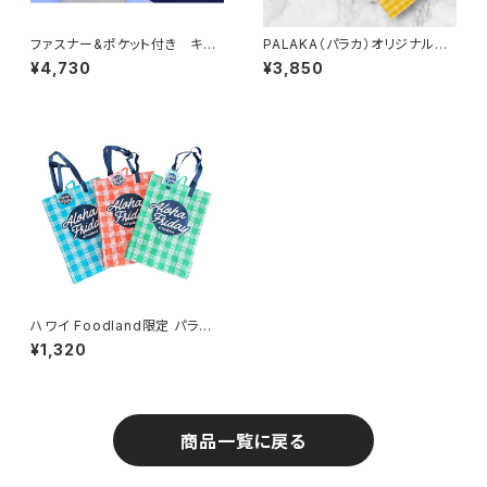
ファスナー&ポケット付き キャ
PALAKA（パラカ）オリジナルト
ンバス地BIGトート（二コちゃん・
ート
¥4,730
¥3,850
スマイル）
ハワイ Foodland限定 パラカ
柄エコバッグ フードランド Haw
¥1,320
aii
商品一覧に戻る